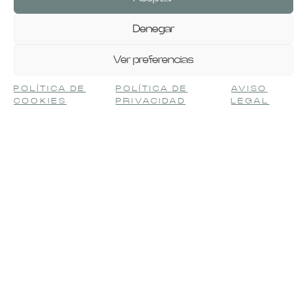
Denegar
Ver preferencias
POLÍTICA DE
POLÍTICA DE
AVISO
COOKIES
PRIVACIDAD
LEGAL
AVISO LEGAL
Usted autoriza al responsable,
METALMECÁNICAS HERJIMAR, S.L. a
tratar e incorporar los datos personales
que nos facilite al sistema de tratamiento
“Clientes” y a comunicarse con Ud., para
poder atender los compromisos
derivados de la gestión y desarrollo de la
relación comercial que mantenemos.