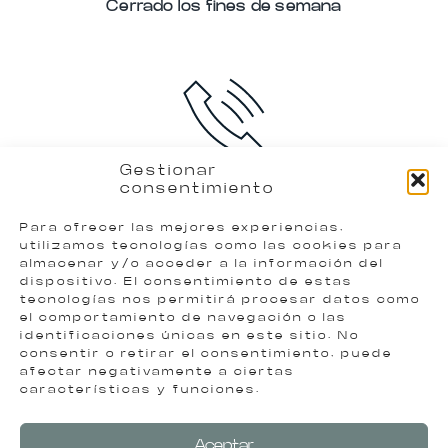
Cerrado los fines de semana
+34 968 147 528
Gestionar
consentimiento
No dudes en contactar con nosotros
Para ofrecer las mejores experiencias,
utilizamos tecnologías como las cookies para
almacenar y/o acceder a la información del
dispositivo. El consentimiento de estas
tecnologías nos permitirá procesar datos como
el comportamiento de navegación o las
identificaciones únicas en este sitio. No
consentir o retirar el consentimiento, puede
afectar negativamente a ciertas
Sede de la empresa
características y funciones.
Calle Manganeso, Parcela 78 86. Pol. Industrial
Los Camachos, 30369 Cartagena, Murcia
Aceptar